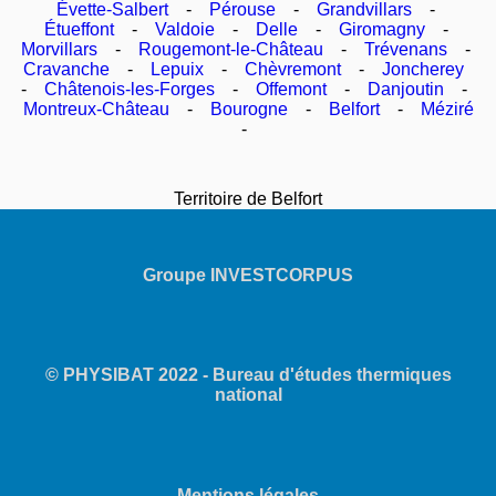
Évette-Salbert
-
Pérouse
-
Grandvillars
-
Étueffont
-
Valdoie
-
Delle
-
Giromagny
-
Morvillars
-
Rougemont-le-Château
-
Trévenans
-
Cravanche
-
Lepuix
-
Chèvremont
-
Joncherey
-
Châtenois-les-Forges
-
Offemont
-
Danjoutin
-
Montreux-Château
-
Bourogne
-
Belfort
-
Méziré
-
Territoire de Belfort
Groupe INVESTCORPUS
© PHYSIBAT 2022 - Bureau d'études thermiques
national
Mentions légales