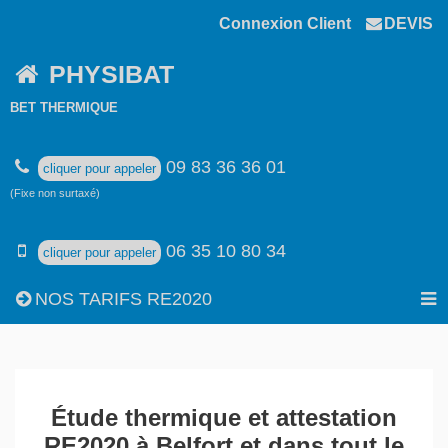
Connexion Client
DEVIS
PHYSIBAT
BET THERMIQUE
09 83 36 36 01
cliquer pour appeler
(Fixe non surtaxé)
06 35 10 80 34
cliquer pour appeler
NOS TARIFS RE2020
Étude thermique et attestation
RE2020 à Belfort et dans tout le