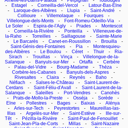
Amélie-les-Bains-Palalda
-
Perpignan
-
Toulouges
-
Estagel
-
Corneilla-del-Vercol
-
Latour-Bas-Elne
-
Laroque-des-Albères
-
Llupia
-
Saint-André
-
Collioure
-
Villemolaque
-
Fourques
-
Villelongue-dels-Monts
-
Font-Romeu-Odeillo-Via
-
Le Soler
-
Espira-de-l'Agly
-
Prades
-
Montescot
-
Corneilla-la-Rivière
-
Ponteilla
-
Villeneuve-de-
la-Raho
-
Torreilles
-
Saillagouse
-
Sainte-Marie
-
Le Barcarès
-
Canet-en-Roussillon
-
Brouilla
-
Saint-Génis-des-Fontaines
-
Pia
-
Montesquieu-
des-Albères
-
Le Boulou
-
Céret
-
Thuir
-
Ria-
Sirach
-
Trouillas
-
Vinça
-
Villelongue-de-la-
Salanque
-
Banyuls-sur-Mer
-
Ortaffa
-
Cerbère
-
Palau-del-Vidre
-
Bourg-Madame
-
Théza
-
Corbère-les-Cabanes
-
Banyuls-dels-Aspres
-
Rivesaltes
-
Claira
-
Reynès
-
Baho
-
Néfiach
-
Salses-le-Château
-
Saint-Laurent-de-
Cerdans
-
Saint-Féliu-d'Avall
-
Saint-Laurent-de-la-
Salanque
-
Saleilles
-
Port-Vendres
-
Canohès
-
Prats-de-Mollo-la-Preste
-
Osséja
-
Sorède
-
Elne
-
Pollestres
-
Bages
-
Baixas
-
Alénya
-
Arles-sur-Tech
-
Peyrestortes
-
Maureillas-las-
Illas
-
Argelès-sur-Mer
-
Saint-Estève
-
Ille-sur-
Têt
-
Pézilla-la-Rivière
-
Saint-Paul-de-Fenouillet
-
Saint-Jean-Pla-de-Corts
-
Millas
-
Saint-Nazaire