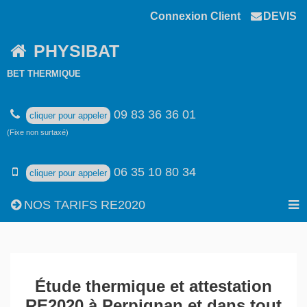
Connexion Client
DEVIS
PHYSIBAT
BET THERMIQUE
09 83 36 36 01
cliquer pour appeler
(Fixe non surtaxé)
06 35 10 80 34
cliquer pour appeler
NOS TARIFS RE2020
Étude thermique et attestation
RE2020 à Perpignan et dans tout