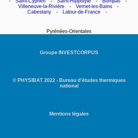
-
Saint-Cyprien
-
Saint-Hippolyte
-
Bompas
-
Villeneuve-la-Rivière
-
Vernet-les-Bains
-
Cabestany
-
Latour-de-France
-
Pyrénées-Orientales
Groupe INVESTCORPUS
© PHYSIBAT 2022 - Bureau d'études thermiques
national
Mentions légales