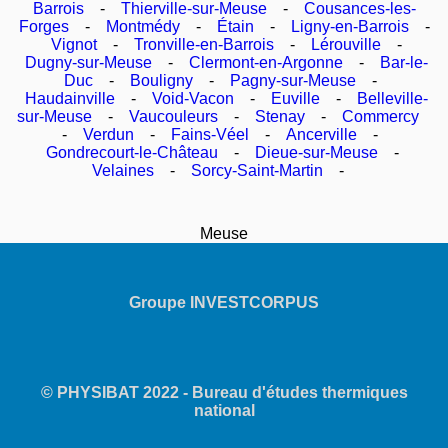
Barrois
-
Thierville-sur-Meuse
-
Cousances-les-
Forges
-
Montmédy
-
Étain
-
Ligny-en-Barrois
-
Vignot
-
Tronville-en-Barrois
-
Lérouville
-
Dugny-sur-Meuse
-
Clermont-en-Argonne
-
Bar-le-
Duc
-
Bouligny
-
Pagny-sur-Meuse
-
Haudainville
-
Void-Vacon
-
Euville
-
Belleville-
sur-Meuse
-
Vaucouleurs
-
Stenay
-
Commercy
-
Verdun
-
Fains-Véel
-
Ancerville
-
Gondrecourt-le-Château
-
Dieue-sur-Meuse
-
Velaines
-
Sorcy-Saint-Martin
-
Meuse
Groupe INVESTCORPUS
© PHYSIBAT 2022 - Bureau d'études thermiques
national