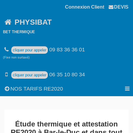
Connexion Client
DEVIS
PHYSIBAT
BET THERMIQUE
09 83 36 36 01
cliquer pour appeler
(Fixe non surtaxé)
06 35 10 80 34
cliquer pour appeler
NOS TARIFS RE2020
Étude thermique et attestation
RE2020 à Bar-le-Duc et dans tout