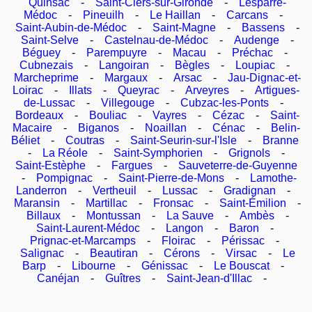
Quinsac
-
Saint-Ciers-sur-Gironde
-
Lesparre-
Médoc
-
Pineuilh
-
Le Haillan
-
Carcans
-
Saint-Aubin-de-Médoc
-
Saint-Magne
-
Bassens
-
Saint-Selve
-
Castelnau-de-Médoc
-
Audenge
-
Béguey
-
Parempuyre
-
Macau
-
Préchac
-
Cubnezais
-
Langoiran
-
Bègles
-
Loupiac
-
Marcheprime
-
Margaux
-
Arsac
-
Jau-Dignac-et-
Loirac
-
Illats
-
Queyrac
-
Arveyres
-
Artigues-
de-Lussac
-
Villegouge
-
Cubzac-les-Ponts
-
Bordeaux
-
Bouliac
-
Vayres
-
Cézac
-
Saint-
Macaire
-
Biganos
-
Noaillan
-
Cénac
-
Belin-
Béliet
-
Coutras
-
Saint-Seurin-sur-l'Isle
-
Branne
-
La Réole
-
Saint-Symphorien
-
Grignols
-
Saint-Estèphe
-
Fargues
-
Sauveterre-de-Guyenne
-
Pompignac
-
Saint-Pierre-de-Mons
-
Lamothe-
Landerron
-
Vertheuil
-
Lussac
-
Gradignan
-
Maransin
-
Martillac
-
Fronsac
-
Saint-Émilion
-
Billaux
-
Montussan
-
La Sauve
-
Ambès
-
Saint-Laurent-Médoc
-
Langon
-
Baron
-
Prignac-et-Marcamps
-
Floirac
-
Périssac
-
Salignac
-
Beautiran
-
Cérons
-
Virsac
-
Le
Barp
-
Libourne
-
Génissac
-
Le Bouscat
-
Canéjan
-
Guîtres
-
Saint-Jean-d'Illac
-