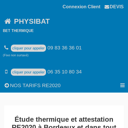
Connexion Client
DEVIS
PHYSIBAT
BET THERMIQUE
09 83 36 36 01
cliquer pour appeler
(Fixe non surtaxé)
06 35 10 80 34
cliquer pour appeler
NOS TARIFS RE2020
Étude thermique et attestation
RE2020 à Bordeaux et dans tout