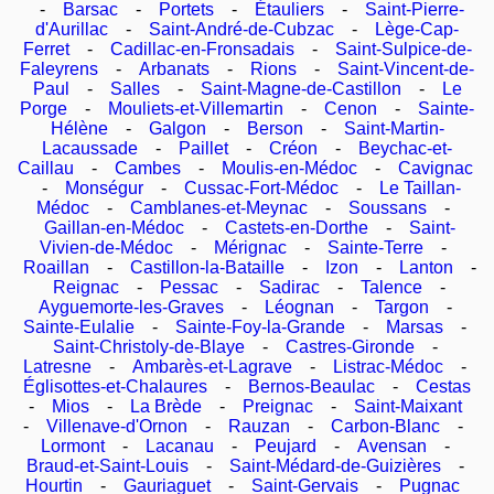
-
Barsac
-
Portets
-
Étauliers
-
Saint-Pierre-
d'Aurillac
-
Saint-André-de-Cubzac
-
Lège-Cap-
Ferret
-
Cadillac-en-Fronsadais
-
Saint-Sulpice-de-
Faleyrens
-
Arbanats
-
Rions
-
Saint-Vincent-de-
Paul
-
Salles
-
Saint-Magne-de-Castillon
-
Le
Porge
-
Mouliets-et-Villemartin
-
Cenon
-
Sainte-
Hélène
-
Galgon
-
Berson
-
Saint-Martin-
Lacaussade
-
Paillet
-
Créon
-
Beychac-et-
Caillau
-
Cambes
-
Moulis-en-Médoc
-
Cavignac
-
Monségur
-
Cussac-Fort-Médoc
-
Le Taillan-
Médoc
-
Camblanes-et-Meynac
-
Soussans
-
Gaillan-en-Médoc
-
Castets-en-Dorthe
-
Saint-
Vivien-de-Médoc
-
Mérignac
-
Sainte-Terre
-
Roaillan
-
Castillon-la-Bataille
-
Izon
-
Lanton
-
Reignac
-
Pessac
-
Sadirac
-
Talence
-
Ayguemorte-les-Graves
-
Léognan
-
Targon
-
Sainte-Eulalie
-
Sainte-Foy-la-Grande
-
Marsas
-
Saint-Christoly-de-Blaye
-
Castres-Gironde
-
Latresne
-
Ambarès-et-Lagrave
-
Listrac-Médoc
-
Églisottes-et-Chalaures
-
Bernos-Beaulac
-
Cestas
-
Mios
-
La Brède
-
Preignac
-
Saint-Maixant
-
Villenave-d'Ornon
-
Rauzan
-
Carbon-Blanc
-
Lormont
-
Lacanau
-
Peujard
-
Avensan
-
Braud-et-Saint-Louis
-
Saint-Médard-de-Guizières
-
Hourtin
-
Gauriaguet
-
Saint-Gervais
-
Pugnac