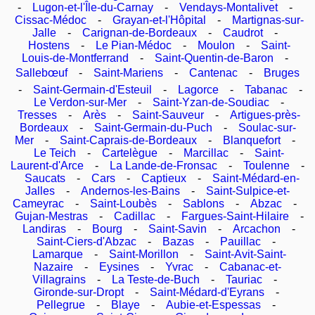
-
Lugon-et-l'Île-du-Carnay
-
Vendays-Montalivet
-
Cissac-Médoc
-
Grayan-et-l'Hôpital
-
Martignas-sur-
Jalle
-
Carignan-de-Bordeaux
-
Caudrot
-
Hostens
-
Le Pian-Médoc
-
Moulon
-
Saint-
Louis-de-Montferrand
-
Saint-Quentin-de-Baron
-
Sallebœuf
-
Saint-Mariens
-
Cantenac
-
Bruges
-
Saint-Germain-d'Esteuil
-
Lagorce
-
Tabanac
-
Le Verdon-sur-Mer
-
Saint-Yzan-de-Soudiac
-
Tresses
-
Arès
-
Saint-Sauveur
-
Artigues-près-
Bordeaux
-
Saint-Germain-du-Puch
-
Soulac-sur-
Mer
-
Saint-Caprais-de-Bordeaux
-
Blanquefort
-
Le Teich
-
Cartelègue
-
Marcillac
-
Saint-
Laurent-d'Arce
-
La Lande-de-Fronsac
-
Toulenne
-
Saucats
-
Cars
-
Captieux
-
Saint-Médard-en-
Jalles
-
Andernos-les-Bains
-
Saint-Sulpice-et-
Cameyrac
-
Saint-Loubès
-
Sablons
-
Abzac
-
Gujan-Mestras
-
Cadillac
-
Fargues-Saint-Hilaire
-
Landiras
-
Bourg
-
Saint-Savin
-
Arcachon
-
Saint-Ciers-d'Abzac
-
Bazas
-
Pauillac
-
Lamarque
-
Saint-Morillon
-
Saint-Avit-Saint-
Nazaire
-
Eysines
-
Yvrac
-
Cabanac-et-
Villagrains
-
La Teste-de-Buch
-
Tauriac
-
Gironde-sur-Dropt
-
Saint-Médard-d'Eyrans
-
Pellegrue
-
Blaye
-
Aubie-et-Espessas
-