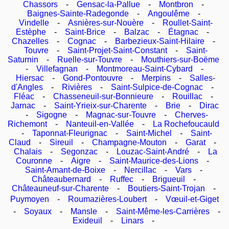
Chassors
-
Gensac-la-Pallue
-
Montbron
-
Baignes-Sainte-Radegonde
-
Angoulême
-
Vindelle
-
Asnières-sur-Nouère
-
Roullet-Saint-
Estèphe
-
Saint-Brice
-
Balzac
-
Étagnac
-
Chazelles
-
Cognac
-
Barbezieux-Saint-Hilaire
-
Touvre
-
Saint-Projet-Saint-Constant
-
Saint-
Saturnin
-
Ruelle-sur-Touvre
-
Mouthiers-sur-Boëme
-
Villefagnan
-
Montmoreau-Saint-Cybard
-
Hiersac
-
Gond-Pontouvre
-
Merpins
-
Salles-
d'Angles
-
Rivières
-
Saint-Sulpice-de-Cognac
-
Fléac
-
Chasseneuil-sur-Bonnieure
-
Rouillac
-
Jarnac
-
Saint-Yrieix-sur-Charente
-
Brie
-
Dirac
-
Sigogne
-
Magnac-sur-Touvre
-
Cherves-
Richemont
-
Nanteuil-en-Vallée
-
La Rochefoucauld
-
Taponnat-Fleurignac
-
Saint-Michel
-
Saint-
Claud
-
Sireuil
-
Champagne-Mouton
-
Garat
-
Chalais
-
Segonzac
-
Louzac-Saint-André
-
La
Couronne
-
Aigre
-
Saint-Maurice-des-Lions
-
Saint-Amant-de-Boixe
-
Nercillac
-
Vars
-
Châteaubernard
-
Ruffec
-
Brigueuil
-
Châteauneuf-sur-Charente
-
Boutiers-Saint-Trojan
-
Puymoyen
-
Roumazières-Loubert
-
Vœuil-et-Giget
-
Soyaux
-
Mansle
-
Saint-Même-les-Carrières
-
Exideuil
-
Linars
-