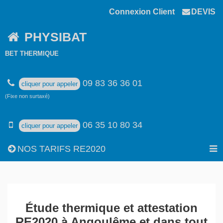
Connexion Client
DEVIS
PHYSIBAT
BET THERMIQUE
09 83 36 36 01
cliquer pour appeler
(Fixe non surtaxé)
06 35 10 80 34
cliquer pour appeler
NOS TARIFS RE2020
Étude thermique et attestation
RE2020 à Angoulême et dans tout