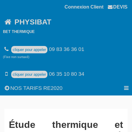
Connexion Client
DEVIS
PHYSIBAT
BET THERMIQUE
09 83 36 36 01
cliquer pour appeler
(Fixe non surtaxé)
06 35 10 80 34
cliquer pour appeler
NOS TARIFS RE2020
Étude thermique et