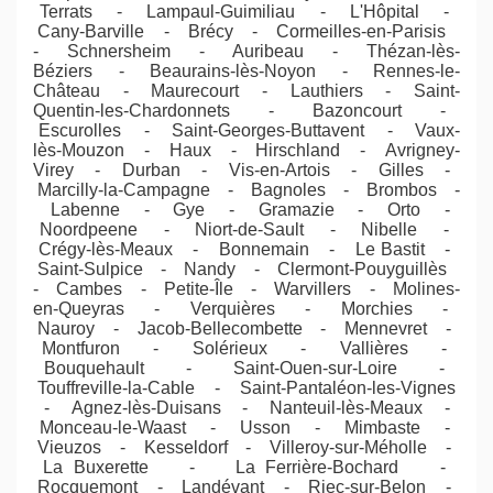
Terrats - Lampaul-Guimiliau - L'Hôpital -
Cany-Barville - Brécy - Cormeilles-en-Parisis
- Schnersheim - Auribeau - Thézan-lès-
Béziers - Beaurains-lès-Noyon - Rennes-le-
Château - Maurecourt - Lauthiers - Saint-
Quentin-les-Chardonnets - Bazoncourt -
Escurolles - Saint-Georges-Buttavent - Vaux-
lès-Mouzon - Haux - Hirschland - Avrigney-
Virey - Durban - Vis-en-Artois - Gilles -
Marcilly-la-Campagne - Bagnoles - Brombos -
Labenne - Gye - Gramazie - Orto -
Noordpeene - Niort-de-Sault - Nibelle -
Crégy-lès-Meaux - Bonnemain - Le Bastit -
Saint-Sulpice - Nandy - Clermont-Pouyguillès
- Cambes - Petite-Île - Warvillers - Molines-
en-Queyras - Verquières - Morchies -
Nauroy - Jacob-Bellecombette - Mennevret -
Montfuron - Solérieux - Vallières -
Bouquehault - Saint-Ouen-sur-Loire -
Touffreville-la-Cable - Saint-Pantaléon-les-Vignes
- Agnez-lès-Duisans - Nanteuil-lès-Meaux -
Monceau-le-Waast - Usson - Mimbaste -
Vieuzos - Kesseldorf - Villeroy-sur-Méholle -
La Buxerette - La Ferrière-Bochard -
Rocquemont - Landévant - Riec-sur-Belon -