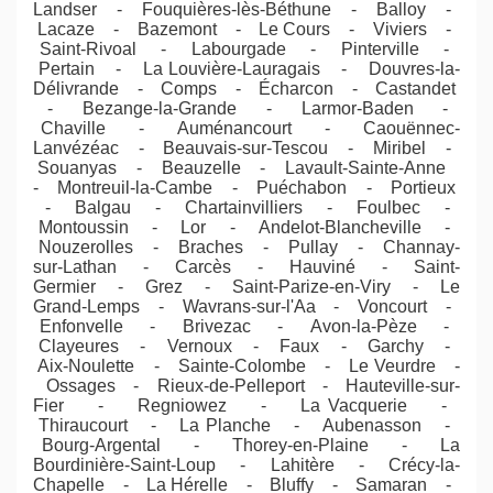
Landser - Fouquières-lès-Béthune - Balloy -
Lacaze - Bazemont - Le Cours - Viviers -
Saint-Rivoal - Labourgade - Pinterville -
Pertain - La Louvière-Lauragais - Douvres-la-
Délivrande - Comps - Écharcon - Castandet
- Bezange-la-Grande - Larmor-Baden -
Chaville - Auménancourt - Caouënnec-
Lanvézéac - Beauvais-sur-Tescou - Miribel -
Souanyas - Beauzelle - Lavault-Sainte-Anne
- Montreuil-la-Cambe - Puéchabon - Portieux
- Balgau - Chartainvilliers - Foulbec -
Montoussin - Lor - Andelot-Blancheville -
Nouzerolles - Braches - Pullay - Channay-
sur-Lathan - Carcès - Hauviné - Saint-
Germier - Grez - Saint-Parize-en-Viry - Le
Grand-Lemps - Wavrans-sur-l'Aa - Voncourt -
Enfonvelle - Brivezac - Avon-la-Pèze -
Clayeures - Vernoux - Faux - Garchy -
Aix-Noulette - Sainte-Colombe - Le Veurdre -
Ossages - Rieux-de-Pelleport - Hauteville-sur-
Fier - Regniowez - La Vacquerie -
Thiraucourt - La Planche - Aubenasson -
Bourg-Argental - Thorey-en-Plaine - La
Bourdinière-Saint-Loup - Lahitère - Crécy-la-
Chapelle - La Hérelle - Bluffy - Samaran -