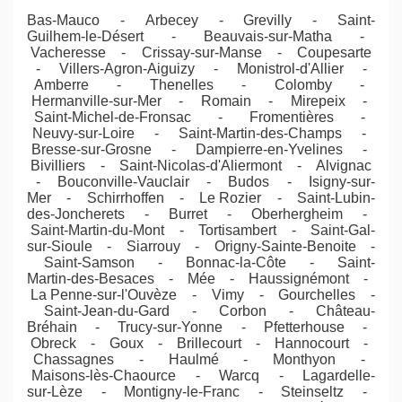
Bas-Mauco - Arbecey - Grevilly - Saint-
Guilhem-le-Désert - Beauvais-sur-Matha -
Vacheresse - Crissay-sur-Manse - Coupesarte
- Villers-Agron-Aiguizy - Monistrol-d'Allier -
Amberre - Thenelles - Colomby -
Hermanville-sur-Mer - Romain - Mirepeix -
Saint-Michel-de-Fronsac - Fromentières -
Neuvy-sur-Loire - Saint-Martin-des-Champs -
Bresse-sur-Grosne - Dampierre-en-Yvelines -
Bivilliers - Saint-Nicolas-d'Aliermont - Alvignac
- Bouconville-Vauclair - Budos - Isigny-sur-
Mer - Schirrhoffen - Le Rozier - Saint-Lubin-
des-Joncherets - Burret - Oberhergheim -
Saint-Martin-du-Mont - Tortisambert - Saint-Gal-
sur-Sioule - Siarrouy - Origny-Sainte-Benoite -
Saint-Samson - Bonnac-la-Côte - Saint-
Martin-des-Besaces - Mée - Haussignémont -
La Penne-sur-l'Ouvèze - Vimy - Gourchelles -
Saint-Jean-du-Gard - Corbon - Château-
Bréhain - Trucy-sur-Yonne - Pfetterhouse -
Obreck - Goux - Brillecourt - Hannocourt -
Chassagnes - Haulmé - Monthyon -
Maisons-lès-Chaource - Warcq - Lagardelle-
sur-Lèze - Montigny-le-Franc - Steinseltz -