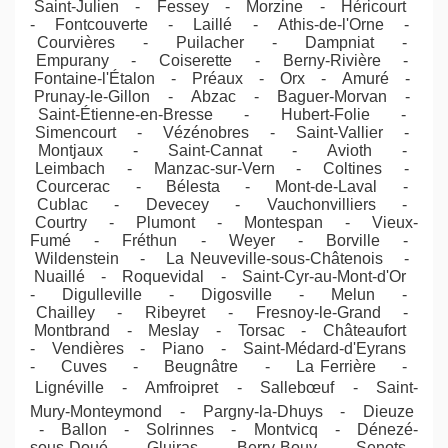
Saint-Julien - Fessey - Morzine - Héricourt
- Fontcouverte - Laillé - Athis-de-l'Orne -
Courvières - Puilacher - Dampniat -
Empurany - Coiserette - Berny-Rivière -
Fontaine-l'Étalon - Préaux - Orx - Amuré -
Prunay-le-Gillon - Abzac - Baguer-Morvan -
Saint-Étienne-en-Bresse - Hubert-Folie -
Simencourt - Vézénobres - Saint-Vallier -
Montjaux - Saint-Cannat - Avioth -
Leimbach - Manzac-sur-Vern - Coltines -
Courcerac - Bélesta - Mont-de-Laval -
Cublac - Devecey - Vauchonvilliers -
Courtry - Plumont - Montespan - Vieux-
Fumé - Fréthun - Weyer - Borville -
Wildenstein - La Neuveville-sous-Châtenois -
Nuaillé - Roquevidal - Saint-Cyr-au-Mont-d'Or
- Digulleville - Digosville - Melun -
Chailley - Ribeyret - Fresnoy-le-Grand -
Montbrand - Meslay - Torsac - Châteaufort
- Vendières - Piano - Saint-Médard-d'Eyrans
- Cuves - Beugnâtre - La Ferrière -
Lignéville - Amfroipret - Sallebœuf - Saint-
Mury-Monteymond - Pargny-la-Dhuys - Dieuze
- Ballon - Solrinnes - Montvicq - Dénezé-
sous-Doué - Gluiras - Berry-Bouy - Senots