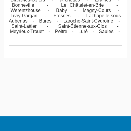
Bonneville - Le Châtelet-en-Brie -
Werentzhouse - Baby - Magny-Cours -
Livry-Gargan - Fresnes - Lachapelle-sous-
Aubenas - Bures - Laroche-Saint-Cydroine -
Saint-Lattier - Saint-Étienne-aux-Clos -
Meyrieux-Trouet - Peltre - Luré - Saules -