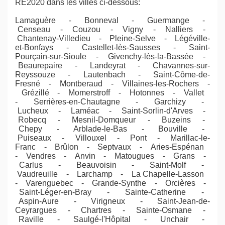
RE2020 dans les villes ci-dessous:
Lamaguère - Bonneval - Guermange -
Censeau - Couzou - Vigny - Nalliers -
Chantenay-Villedieu - Pleine-Selve - Légéville-
et-Bonfays - Castellet-lès-Sausses - Saint-
Pourçain-sur-Sioule - Givenchy-lès-la-Bassée -
Beaurepaire - Landeyrat - Chavannes-sur-
Reyssouze - Lautenbach - Saint-Côme-de-
Fresné - Montberaud - Villaines-les-Rochers -
Grézillé - Momerstroff - Hotonnes - Vallet
- Serrières-en-Chautagne - Garchizy -
Lucheux - Laméac - Saint-Sorlin-d'Arves -
Robecq - Mesnil-Domqueur - Buzeins -
Chepy - Arblade-le-Bas - Bouville -
Puiseaux - Villouxel - Pont - Marillac-le-
Franc - Brûlon - Septvaux - Aries-Espénan
- Vendres - Anvin - Matougues - Grans -
Carlus - Beauvoisin - Saint-Molf -
Vaudreuille - Larchamp - La Chapelle-Lasson
- Varenguebec - Grande-Synthe - Orcières -
Saint-Léger-en-Bray - Sainte-Catherine -
Aspin-Aure - Virigneux - Saint-Jean-de-
Ceyrargues - Chartres - Sainte-Osmane -
Raville - Saulgé-l'Hôpital - Unchair -