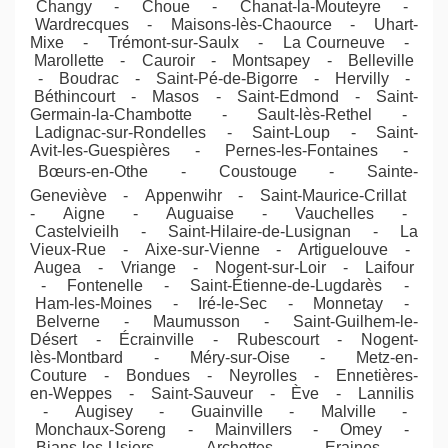
Changy - Choue - Chanat-la-Mouteyre -
Wardrecques - Maisons-lès-Chaource - Uhart-
Mixe - Trémont-sur-Saulx - La Courneuve -
Marollette - Cauroir - Montsapey - Belleville
- Boudrac - Saint-Pé-de-Bigorre - Hervilly -
Béthincourt - Masos - Saint-Edmond - Saint-
Germain-la-Chambotte - Sault-lès-Rethel -
Ladignac-sur-Rondelles - Saint-Loup - Saint-
Avit-les-Guespières - Pernes-les-Fontaines -
Bœurs-en-Othe - Coustouge - Sainte-
Geneviève - Appenwihr - Saint-Maurice-Crillat
- Aigne - Auguaise - Vauchelles -
Castelvieilh - Saint-Hilaire-de-Lusignan - La
Vieux-Rue - Aixe-sur-Vienne - Artiguelouve -
Augea - Vriange - Nogent-sur-Loir - Laifour
- Fontenelle - Saint-Étienne-de-Lugdarès -
Ham-les-Moines - Iré-le-Sec - Monnetay -
Belverne - Maumusson - Saint-Guilhem-le-
Désert - Écrainville - Rubescourt - Nogent-
lès-Montbard - Méry-sur-Oise - Metz-en-
Couture - Bondues - Neyrolles - Ennetières-
en-Weppes - Saint-Sauveur - Ève - Lannilis
- Augisey - Guainville - Malville -
Monchaux-Soreng - Mainvillers - Omey -
Bians-les-Usiers - Archettes - Eraines -