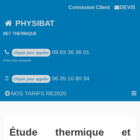
Connexion Client
DEVIS
PHYSIBAT
BET THERMIQUE
09 83 36 36 01
cliquer pour appeler
(Fixe non surtaxé)
06 35 10 80 34
cliquer pour appeler
NOS TARIFS RE2020
Étude thermique et