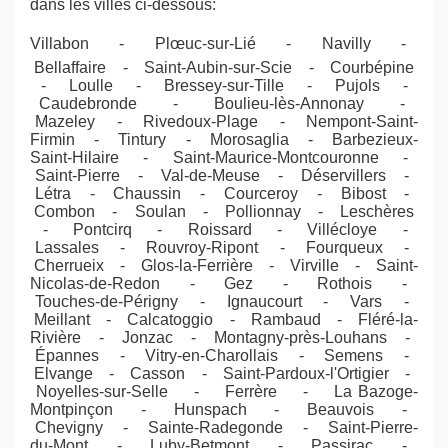
dans les villes ci-dessous:
Villabon - Plœuc-sur-Lié - Navilly -
Bellaffaire - Saint-Aubin-sur-Scie - Courbépine
- Loulle - Bressey-sur-Tille - Pujols -
Caudebronde - Boulieu-lès-Annonay -
Mazeley - Rivedoux-Plage - Nempont-Saint-
Firmin - Tintury - Morosaglia - Barbezieux-
Saint-Hilaire - Saint-Maurice-Montcouronne -
Saint-Pierre - Val-de-Meuse - Déservillers -
Létra - Chaussin - Courceroy - Bibost -
Combon - Soulan - Pollionnay - Leschères
- Pontcirq - Roissard - Villécloye -
Lassales - Rouvroy-Ripont - Fourqueux -
Cherrueix - Glos-la-Ferrière - Virville - Saint-
Nicolas-de-Redon - Gez - Rothois -
Touches-de-Périgny - Ignaucourt - Vars -
Meillant - Calcatoggio - Rambaud - Fléré-la-
Rivière - Jonzac - Montagny-près-Louhans -
Épannes - Vitry-en-Charollais - Semens -
Elvange - Casson - Saint-Pardoux-l'Ortigier -
Noyelles-sur-Selle - Ferrère - La Bazoge-
Montpinçon - Hunspach - Beauvois -
Chevigny - Sainte-Radegonde - Saint-Pierre-
du-Mont - Luby-Betmont - Passirac -