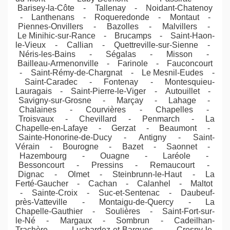
Barisey-la-Côte - Tallenay - Noidant-Chatenoy
- Lanthenans - Roqueredonde - Montaut -
Piennes-Onvillers - Bazolles - Malvillers -
Le Minihic-sur-Rance - Brucamps - Saint-Haon-
le-Vieux - Callian - Quettreville-sur-Sienne -
Néris-les-Bains - Ségalas - Misson -
Bailleau-Armenonville - Farinole - Fauconcourt
- Saint-Rémy-de-Chargnat - Le Mesnil-Eudes -
Saint-Caradec - Fontenay - Montesquieu-
Lauragais - Saint-Pierre-le-Viger - Autouillet -
Savigny-sur-Grosne - Marçay - Lahage -
Chalaines - Courvières - Chapelles -
Troisvaux - Chevillard - Penmarch - La
Chapelle-en-Lafaye - Gerzat - Beaumont -
Sainte-Honorine-de-Ducy - Antigny - Saint-
Vérain - Bourogne - Bazet - Saonnet -
Hazembourg - Ouagne - Laréole -
Bessoncourt - Pressins - Remaucourt -
Dignac - Olmet - Steinbrunn-le-Haut - La
Ferté-Gaucher - Cachan - Calanhel - Maltot
- Sainte-Croix - Suc-et-Sentenac - Daubeuf-
près-Vatteville - Montaigu-de-Quercy - La
Chapelle-Gauthier - Soulières - Saint-Fort-sur-
le-Né - Margaux - Sombrun - Cadeilhan-
Trachère - Lucbardez-et-Bargues - Crespy-le-