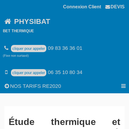
Connexion Client
DEVIS
PHYSIBAT
BET THERMIQUE
09 83 36 36 01
cliquer pour appeler
(Fixe non surtaxé)
06 35 10 80 34
cliquer pour appeler
NOS TARIFS RE2020
Étude thermique et