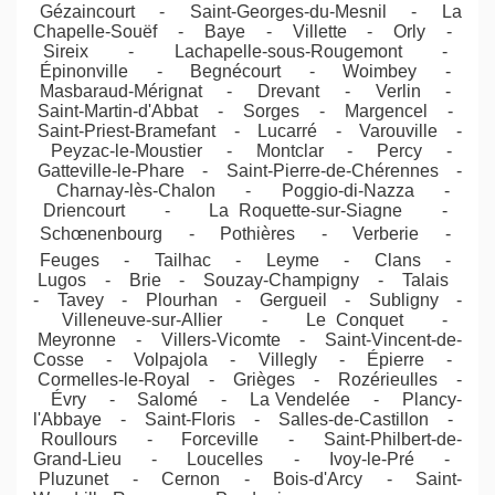
Gézaincourt - Saint-Georges-du-Mesnil - La
Chapelle-Souëf - Baye - Villette - Orly -
Sireix - Lachapelle-sous-Rougemont -
Épinonville - Begnécourt - Woimbey -
Masbaraud-Mérignat - Drevant - Verlin -
Saint-Martin-d'Abbat - Sorges - Margencel -
Saint-Priest-Bramefant - Lucarré - Varouville -
Peyzac-le-Moustier - Montclar - Percy -
Gatteville-le-Phare - Saint-Pierre-de-Chérennes -
Charnay-lès-Chalon - Poggio-di-Nazza -
Driencourt - La Roquette-sur-Siagne -
Schœnenbourg - Pothières - Verberie -
Feuges - Tailhac - Leyme - Clans -
Lugos - Brie - Souzay-Champigny - Talais
- Tavey - Plourhan - Gergueil - Subligny -
Villeneuve-sur-Allier - Le Conquet -
Meyronne - Villers-Vicomte - Saint-Vincent-de-
Cosse - Volpajola - Villegly - Épierre -
Cormelles-le-Royal - Grièges - Rozérieulles -
Évry - Salomé - La Vendelée - Plancy-
l'Abbaye - Saint-Floris - Salles-de-Castillon -
Roullours - Forceville - Saint-Philbert-de-
Grand-Lieu - Loucelles - Ivoy-le-Pré -
Pluzunet - Cernon - Bois-d'Arcy - Saint-