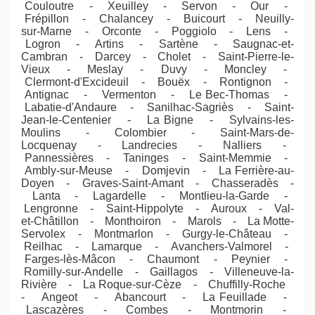
Couloutre - Xeuilley - Servon - Our -
Frépillon - Chalancey - Buicourt - Neuilly-
sur-Marne - Orconte - Poggiolo - Lens -
Logron - Artins - Sartène - Saugnac-et-
Cambran - Darcey - Cholet - Saint-Pierre-le-
Vieux - Meslay - Duvy - Moncley -
Clermont-d'Excideuil - Bouëx - Rontignon -
Antignac - Vermenton - Le Bec-Thomas -
Labatie-d'Andaure - Sanilhac-Sagriès - Saint-
Jean-le-Centenier - La Bigne - Sylvains-les-
Moulins - Colombier - Saint-Mars-de-
Locquenay - Landrecies - Nalliers -
Pannessières - Taninges - Saint-Memmie -
Ambly-sur-Meuse - Domjevin - La Ferrière-au-
Doyen - Graves-Saint-Amant - Chasseradès -
Lanta - Lagardelle - Montlieu-la-Garde -
Lengronne - Saint-Hippolyte - Auroux - Val-
et-Châtillon - Monthoiron - Marols - La Motte-
Servolex - Montmarlon - Gurgy-le-Château -
Reilhac - Lamarque - Avanchers-Valmorel -
Farges-lès-Mâcon - Chaumont - Peynier -
Romilly-sur-Andelle - Gaillagos - Villeneuve-la-
Rivière - La Roque-sur-Cèze - Chuffilly-Roche
- Angeot - Abancourt - La Feuillade -
Lascazères - Combes - Montmorin -