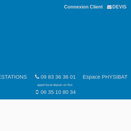
Connexion Client
DEVIS
ESTATIONS
09 83 36 36 01
Espace PHYSIBAT
appel local depuis un fixe
06 35 10 80 34