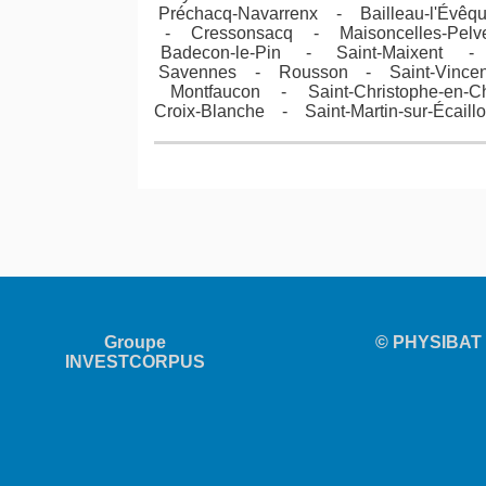
Préchacq-Navarrenx - Bailleau-l'Évê
- Cressonsacq - Maisoncelles-Pel
Badecon-le-Pin - Saint-Maixent 
Savennes - Rousson - Saint-Vincen
Montfaucon - Saint-Christophe-en-
Croix-Blanche - Saint-Martin-sur-Éca
Groupe
© PHYSIBAT 2
INVESTCORPUS