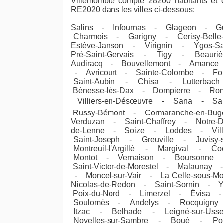
Villemomble compte 28200 habitants et c
RE2020 dans les villes ci-dessous:
Salins - Infournas - Glageon - Gu
Charmois - Garigny - Cerisy-Belle
Estève-Janson - Virignin - Ygos-Sa
Pré-Saint-Gervais - Tigy - Beauri
Audiracq - Bouvellemont - Amance - 
- Avricourt - Sainte-Colombe - F
Saint-Aubin - Chisa - Lutterbach
Bénesse-lès-Dax - Dompierre - Ro
Villiers-en-Désœuvre - Sana - Sain
Russy-Bémont - Cormaranche-en-Buge
Verduzan - Saint-Chaffrey - Notre-D
de-Lenne - Soize - Loddes - Vil
Saint-Joseph - Greuville - Juvis
Montreuil-l'Argillé - Margival -
Montot - Vernaison - Boursonne -
Saint-Victor-de-Morestel - Malaunay
- Moncel-sur-Vair - La Celle-sous-M
Nicolas-de-Redon - Saint-Sornin 
Poix-du-Nord - Limerzel - Évisa
Soulomès - Andelys - Rocquigny - 
Itzac - Belhade - Leigné-sur-Uss
Noyelles-sur-Sambre - Boué - Po