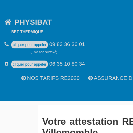
PHYSIBAT
BET THERMIQUE
09 83 36 36 01
cliquer pour appeler
(Fixe non surtaxé)
06 35 10 80 34
cliquer pour appeler
NOS TARIFS RE2020
ASSURANCE D
Votre attestation R
Villemomble