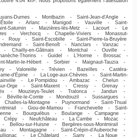
ouvre 4.04 km². Nous proposons également l'attestation
yans-Durnes - Montbazin - Saint-Jean-d'Angle -
-Étoile - Arlanc - Manigod - Vauville - Saint-
int-Saturnin - Maizières-lès-Metz - Lacourt - Le
ères - Verchocq - Chapelle-Viviers - Monassut-
Rouy - Saint-Escobille - Saint-Pierre-la-Bruyère
ondremand - Saint-Benoît - Nanclars - Vanzac -
 - Chailly-en-Gâtinais - Montchal - Ouville -
manèche-Thorins - Guidel - L'Horme - Brossac -
t-Martin-le-Hébert - Sorbier - Maignaut-Tauzia -
y - Valoreille - Trévien - Bazeilles - Castéra-
ame-d'Épine - La Loge-aux-Chèvres - Saint-Martin-
lainville - Le Pompidou - Ambazac - Chelun -
y-sur-Orge - Saint-Maxent - Cressy - Grenay -
 Coëx - Mouzieys-Teulet - Tralonca - Jandun -
 Béville-le-Comte - Mondouzil - Sussargues -
 - Challes-la-Montagne - Puynormand - Saint-Thual
ontmirail - Giou-de-Mamou - Franchevelle - Saint-
- Yenne - Bourguébus - Boulange - Campagne -
 - Crépy - Neufchâteau - La Cambe - Mozac -
Bellou-sur-Huisne - Bergères-sous-Montmirail -
eau - Montagagne - Saint-Crépin-d'Auberoche -
ullignac - Le Châtelard - Sarry - La Noue -