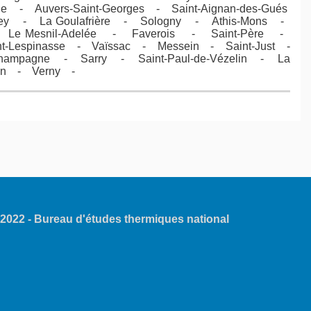
que - Auvers-Saint-Georges - Saint-Aignan-des-Gués
vey - La Goulafrière - Sologny - Athis-Mons -
- Le Mesnil-Adelée - Faverois - Saint-Père -
t-Lespinasse - Vaïssac - Messein - Saint-Just -
Champagne - Sarry - Saint-Paul-de-Vézelin - La
illon - Verny -
022 - Bureau d'études thermiques
national