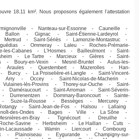
uvre 18.11 km². Nous proposons également l'attestation
rmignonville - Nanteau-sur-Essonne - Cauneille -
Ballon - Gignac - Saint-Étienne-Lardeyrol -
 Mertrud - Saint-Sériès - Lamonzie-Montastruc -
guédias - Ommeray - Laleu - Roches-Prémarie-
-les-Cabanes - L'Hosmes - Bailleulmont - Saint-
isheim - Le Tartre - Marcieux - Gières - Saint-
 - Boury-en-Vexin - Mesnil-Bruntel - Aulus-les-
 - Araules - Questembert - Mazerolles - Han-
- Burcy - La Proiselière-et-Langle - Saint-Vincent-
 Arry - Occey - Saint-Nicolas-de-Macherin -
Vulaines-lès-Provins - Thorey-sur-Ouche - Saint-
 - Daméraucourt - Saint-Arroman - Saint-Séverin-
 - Durrenentzen - Dommary-Baroncourt - Sainte-
s - Suze-la-Rousse - Bessèges - Mercurey -
Rotangy - Saint-Jean-de-Fos - Halsou - Lallaing
Benoît-des-Ondes - Bages - Ville - La Sône -
snières-en-Bray - Tignécourt - Dreuilhe -
-Roche-Savine - Herbsheim - Le Haillan - Cuts -
rtin-Lacaussade - Wamin - Liercourt - Combourg
ieux - Plainoiseau - Eygurande - Champigny-sur-