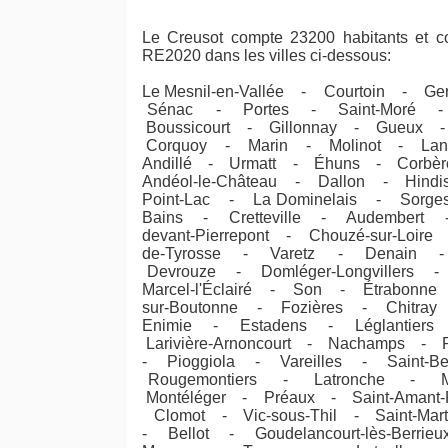
Le Creusot compte 23200 habitants et co
RE2020 dans les villes ci-dessous:
Le Mesnil-en-Vallée - Courtoin - Ge
Sénac - Portes - Saint-Moré - 
Boussicourt - Gillonnay - Gueux -
Corquoy - Marin - Molinot - Lan
Andillé - Urmatt - Éhuns - Corbère
Andéol-le-Château - Dallon - Hind
Point-Lac - La Dominelais - Sorges
Bains - Cretteville - Audembert
devant-Pierrepont - Chouzé-sur-Loire 
de-Tyrosse - Varetz - Denain -
Devrouze - Domléger-Longvillers - 
Marcel-l'Éclairé - Son - Étrabonne
sur-Boutonne - Fozières - Chitray
Enimie - Estadens - Léglantier
Larivière-Arnoncourt - Nachamps - 
- Pioggiola - Vareilles - Saint-
Rougemontiers - Latronche - Me
Montéléger - Préaux - Saint-Amant
Clomot - Vic-sous-Thil - Saint-Ma
- Bellot - Goudelancourt-lès-Berr