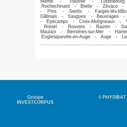
Marne - Trausse - Lutzelbourg 
Rochechinard - Bielle - Zévaco - C
- Pins - Senlis - Farges-lès-Mâc
Gâtinais - Saugues - Beuvrages -
- Épécamps - Croix-Moligneaux - Vill
Roisel - Rouvres - Bauvin - Saint-
Maulaix - Bernières-sur-Mer - Ha
Englesqueville-en-Auge - Auge - Le
Groupe
© PHYSIBAT 2
INVESTCORPUS