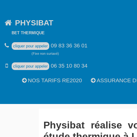
PHYSIBAT
BET THERMIQUE
09 83 36 36 01
cliquer pour appeler
(Fixe non surtaxé)
06 35 10 80 34
cliquer pour appeler
NOS TARIFS RE2020
ASSURANCE D
Physibat réalise v
étude thermique à 