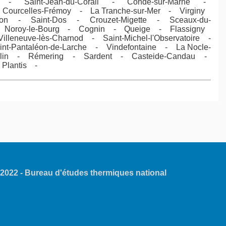
- Saint-Jean-du-Corail - Condé-sur-Marne -
ourcelles-Frémoy - La Tranche-sur-Mer - Virginy
on - Saint-Dos - Crouzet-Migette - Sceaux-du-
 Noroy-le-Bourg - Cognin - Queige - Flassigny
eneuve-lès-Charnod - Saint-Michel-l'Observatoire -
Pantaléon-de-Larche - Vindefontaine - La Nocle-
melin - Rémering - Sardent - Casteide-Candau -
 Plantis -
022 - Bureau d'études thermiques
national