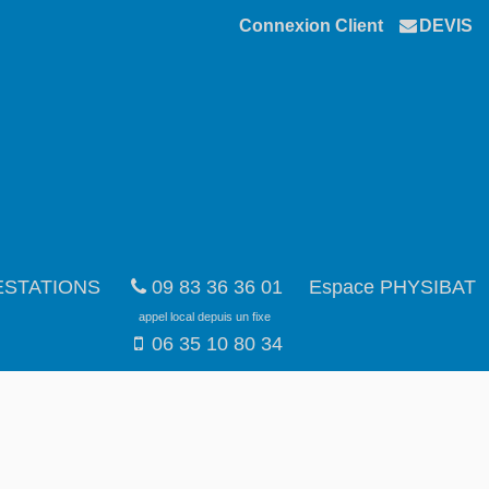
Connexion Client
DEVIS
ESTATIONS
09 83 36 36 01
Espace PHYSIBAT
appel local depuis un fixe
06 35 10 80 34