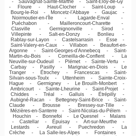
- Sauvagnat-Sainte-Marthe - Saint-Éloy-de-Gy
- Floure - Haut-Clocher - Saint-Loup -
Bourg-le-Roi - Moncetz-l'Abbaye - Gaujac -
Noirmoutier-en-l'Île - Lagarde-Enval -
Puéchabon - Mailleroncourt-Charette -
Clasville - Germignonville - Sirod -
Villepinte - Salt-en-Donzy - Bonlieu -
Rablay-sur-Layon - Castelsarrasin - Esse -
Saint-Valery-en-Caux - Villabon - Beaufort-en-
Argonne - Saint-Georges-d'Annebecq - Saint-
Martin-du-Bois - Corneilla-de-Conflent - La
Neuville-sur-Oudeuil - Plémet - Sainte-Vertu -
Carbay - Pasilly - Marignac-en-Diois - Le
Tranger - Étrochey - Francescas - Saint-
Silvain-sous-Toulx - Uttenheim - Sainte-Croix-
Hague - Germigney - Le Brouilh-Monbert -
Ambricourt - Sainte-Lheurine - Saint-Projet -
Chiddes - Tréal - Galluis - Étrépilly -
Aubigné-Racan - Bettegney-Saint-Brice - Saint-
Claude - Brousse - Bressey-sur-Tille -
Mézières-en-Santerre - Saint-Nicolas-du-Pélem -
Houchin - Bonnefoi - Le Quesnel - Malans
- Castellar - Épuisay - Art-sur-Meurthe -
Lestards - Avreuil - Puechredon - La
Crèche - La Salle-les-Alpes - Fontaines -