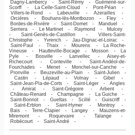
Dagny-Lambercy - Saint-Rémy - Guémené-sur-
Scorff - La Celle-Saint-Cloud - Pont-Péan -
Villers-le-Rond - Labeuville - Azerailles -
Orcières - Bouhans-lès-Montbozon - Fley -
Bordes-de-Rivière - Saint-Domet - Manduel -
Serriera - Le Martinet - Raymond - Mulcey
- Saint-Genès-de-Castillon - Villers-Saint-
Christophe - Yvrench - Jau-Dignac-et-Loirac -
Saint-Paul - Thaix - Mourens - La Roche-
Vineuse - Hautteville-Bocage - Mosson - La
Pyle - Bosville - Lanvellec - Aisey-et-
Richecourt - Conteville - Saint-Andéol-de-
Fourchades - Menet - Monchel-sur-Canche -
Pronville - Beuzeville-au-Plain - Saint-Julien -
Castin - Lépaud - Volnay - Gibel -
Saint-Jean-Pla-de-Corts - Saint-Léger - Angles
- Amirat - Saint-Grégoire - Arbent -
Château-Renard - Champagne - La Guiche -
Saint-Bonnot - Gueltas - Scillé - Guiscriff -
Saint-Erblon - Saint-Hymer - Montroy -
Bais - Terre-Clapier - Langey - Mauzens-et-
Miremont - Roquevaire - Talange -
Robécourt - Saint-André -