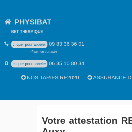
PHYSIBAT
BET THERMIQUE
09 83 36 36 01
cliquer pour appeler
(Fixe non surtaxé)
06 35 10 80 34
cliquer pour appeler
NOS TARIFS RE2020
ASSURANCE D
Votre attestation R
Auxy