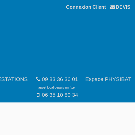
Connexion Client
DEVIS
ESTATIONS
09 83 36 36 01
Espace PHYSIBAT
appel local depuis un fixe
06 35 10 80 34