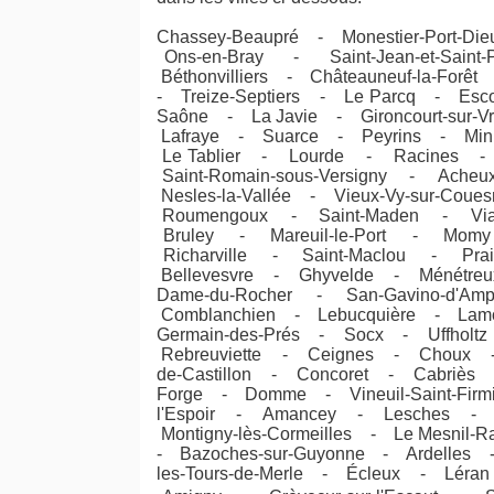
Chassey-Beaupré - Monestier-Port-D
Ons-en-Bray - Saint-Jean-et-Sai
Béthonvilliers - Châteauneuf-la-Fo
- Treize-Septiers - Le Parcq - Esco
Saône - La Javie - Gironcourt-sur-V
Lafraye - Suarce - Peyrins - Min
Le Tablier - Lourde - Racines - Li
Saint-Romain-sous-Versigny - Acheux
Nesles-la-Vallée - Vieux-Vy-sur-Co
Roumengoux - Saint-Maden - Via
Bruley - Mareuil-le-Port - Mo
Richarville - Saint-Maclou - P
Bellevesvre - Ghyvelde - Ménétreux
Dame-du-Rocher - San-Gavino-d'A
Comblanchien - Lebucquière - Lamon
Germain-des-Prés - Socx - Uffholtz 
Rebreuviette - Ceignes - Choux - 
de-Castillon - Concoret - Cabriès 
Forge - Domme - Vineuil-Saint-Firm
l'Espoir - Amancey - Lesches - F
Montigny-lès-Cormeilles - Le Mesnil
- Bazoches-sur-Guyonne - Ardelles 
les-Tours-de-Merle - Écleux - Lér