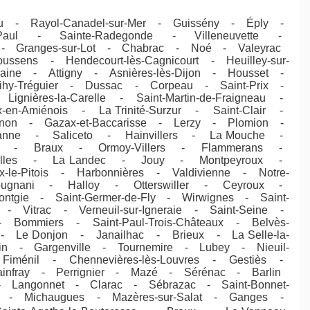
ieu - Rayol-Canadel-sur-Mer - Guissény - Éply -
nt-Paul - Sainte-Radegonde - Villeneuvette -
rêt - Granges-sur-Lot - Chabrac - Noé - Valeyrac
ussens - Hendecourt-lès-Cagnicourt - Heuilley-sur-
raine - Attigny - Asnières-lès-Dijon - Housset -
ihy-Tréguier - Dussac - Corpeau - Saint-Prix -
gnières-la-Carelle - Saint-Martin-de-Fraigneau -
-en-Amiénois - La Trinité-Surzur - Saint-Clair -
uesnon - Gazax-et-Baccarisse - Lerzy - Plomion -
nne - Saliceto - Hainvillers - La Mouche -
my - Braux - Ormoy-Villers - Flammerans -
railles - La Landec - Jouy - Montpeyroux -
-le-Pitois - Harbonnières - Valdivienne - Notre-
mpugnani - Halloy - Otterswiller - Ceyroux -
tgie - Saint-Germer-de-Fly - Wirwignes - Saint-
- Vitrac - Verneuil-sur-Igneraie - Saint-Seine -
Bommiers - Saint-Paul-Trois-Châteaux - Belvès-
- Le Donjon - Janailhac - Brieux - La Selle-la-
in - Gargenville - Tournemire - Lubey - Nieuil-
iménil - Chennevières-lès-Louvres - Gestiès -
-Rainfray - Perrignier - Mazé - Sérénac - Barlin
- Langonnet - Clarac - Sébrazac - Saint-Bonnet-
an - Michaugues - Mazères-sur-Salat - Ganges -