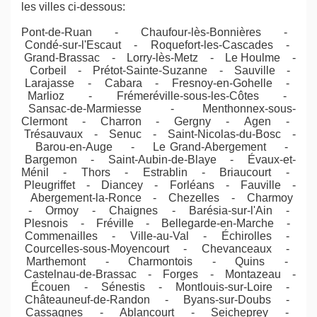
les villes ci-dessous:
Pont-de-Ruan - Chaufour-lès-Bonnières -
Condé-sur-l'Escaut - Roquefort-les-Cascades -
Grand-Brassac - Lorry-lès-Metz - Le Houlme -
Corbeil - Prétot-Sainte-Suzanne - Sauville -
Larajasse - Cabara - Fresnoy-en-Gohelle -
Marlioz - Frémeréville-sous-les-Côtes -
Sansac-de-Marmiesse - Menthonnex-sous-
Clermont - Charron - Gergny - Agen -
Trésauvaux - Senuc - Saint-Nicolas-du-Bosc -
Barou-en-Auge - Le Grand-Abergement -
Bargemon - Saint-Aubin-de-Blaye - Évaux-et-
Ménil - Thors - Estrablin - Briaucourt -
Pleugriffet - Diancey - Forléans - Fauville -
Abergement-la-Ronce - Chezelles - Charmoy
- Ormoy - Chaignes - Barésia-sur-l'Ain -
Plesnois - Fréville - Bellegarde-en-Marche -
Commenailles - Ville-au-Val - Échirolles -
Courcelles-sous-Moyencourt - Chevanceaux -
Marthemont - Charmontois - Quins -
Castelnau-de-Brassac - Forges - Montazeau -
Écouen - Sénestis - Montlouis-sur-Loire -
Châteauneuf-de-Randon - Byans-sur-Doubs -
Cassagnes - Ablancourt - Seicheprey -