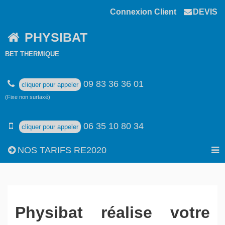
Connexion Client
DEVIS
PHYSIBAT
BET THERMIQUE
09 83 36 36 01
cliquer pour appeler
(Fixe non surtaxé)
06 35 10 80 34
cliquer pour appeler
NOS TARIFS RE2020
Physibat réalise votre