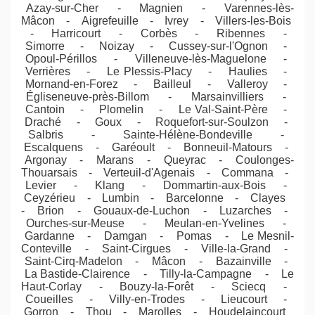
Azay-sur-Cher - Magnien - Varennes-lès-
Mâcon - Aigrefeuille - Ivrey - Villers-les-Bois
- Harricourt - Corbès - Ribennes -
Simorre - Noizay - Cussey-sur-l'Ognon -
Opoul-Périllos - Villeneuve-lès-Maguelone -
Verrières - Le Plessis-Placy - Haulies -
Mornand-en-Forez - Bailleul - Valleroy -
Égliseneuve-près-Billom - Marsainvilliers -
Cantoin - Plomelin - Le Val-Saint-Père -
Draché - Goux - Roquefort-sur-Soulzon -
Salbris - Sainte-Hélène-Bondeville -
Escalquens - Garéoult - Bonneuil-Matours -
Argonay - Marans - Queyrac - Coulonges-
Thouarsais - Verteuil-d'Agenais - Commana -
Levier - Klang - Dommartin-aux-Bois -
Ceyzérieu - Lumbin - Barcelonne - Clayes
- Brion - Gouaux-de-Luchon - Luzarches -
Ourches-sur-Meuse - Meulan-en-Yvelines -
Gardanne - Damgan - Pomas - Le Mesnil-
Conteville - Saint-Cirgues - Ville-la-Grand -
Saint-Cirq-Madelon - Mâcon - Bazainville -
La Bastide-Clairence - Tilly-la-Campagne - Le
Haut-Corlay - Bouzy-la-Forêt - Sciecq -
Coueilles - Villy-en-Trodes - Lieucourt -
Gorron - Thou - Marolles - Houdelaincourt