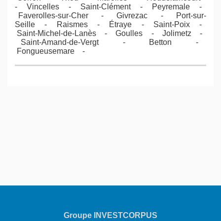
- Vincelles - Saint-Clément - Peyremale -
Faverolles-sur-Cher - Givrezac - Port-sur-
Seille - Raismes - Étraye - Saint-Poix -
Saint-Michel-de-Lanès - Goulles - Jolimetz -
Saint-Amand-de-Vergt - Betton -
Fongueusemare -
Groupe INVESTCORPUS